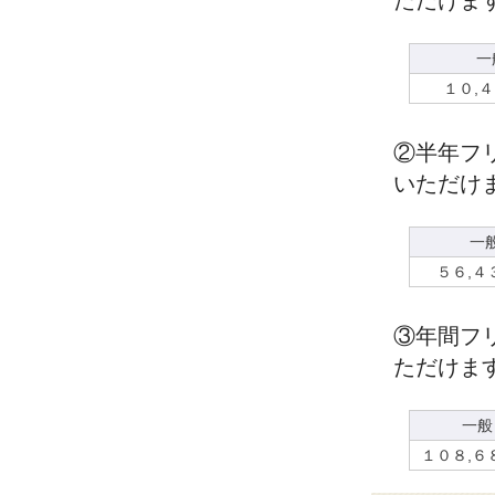
ただけま
一
１０,
②半年フ
いただけ
一
５６,４
③年間フ
ただけま
一般
１０８,６