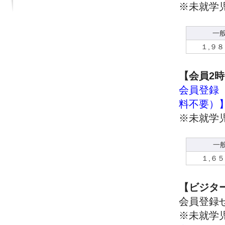
※未就学
一
１,９
【会員2
会員登録【
料不要）
※未就学
一
１,６
【ビジタ
会員登録
※未就学