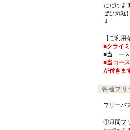
ただけま
ぜひ気軽
す！
【ご利用
■クライ
■当コー
■当コー
が付きま
各種フリ
フリーパ
①月間フ