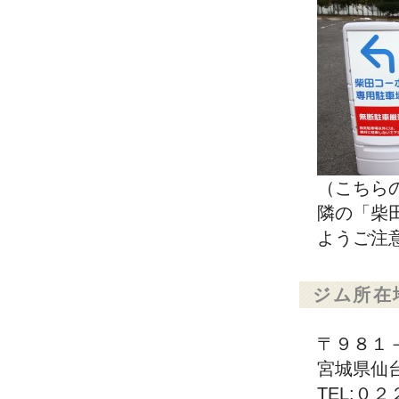
（こちら
隣の「柴
ようご注
ジム所在
〒９８１
宮城県仙
TEL:０